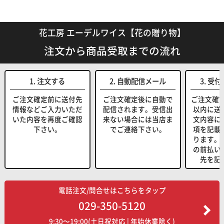
花工房 エーデルワイス【花の贈り物】
注文から商品受取までの流れ
1. 注文する
2. 自動配信メール
3. 受
ご注文確定前に送付先
ご注文確定後に自動で
ご注文確
情報などご入力いただ
配信されます。受信出
以内に送
いた内容を再度ご確認
来ない場合には当店ま
文内容に
下さい。
でご連絡下さい。
項を記載
ります。
の前払い
先を記
電話注文/問合せはこちらをタップ
029-350-5120
9:30～19:00(土日祝対応 | 年始休業除く)