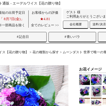
ト通販 - エーデルワイス【花の贈り物】
ゲスト 様
最短の出荷予定日
お客様からの評価
ご利用ありがとうございま
「
8月7日(金)」
★4.81
会社概要
送料/決
※一部商品を除く
全てのレビュー >>
記念日
青いバラ
イス【花の贈り物】
>
花の種類から探す
>
ムーンダスト 世界で唯一の
お花イメージ