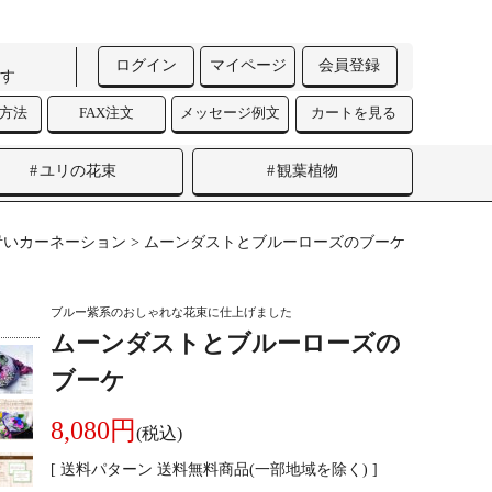
ログイン
マイページ
会員登録
す
済方法
FAX注文
メッセージ例文
カートを見る
ユリの花束
観葉植物
青いカーネーション
> ムーンダストとブルーローズのブーケ
ブルー紫系のおしゃれな花束に仕上げました
ムーンダストとブルーローズの
ブーケ
8,080円
(税込)
[ 送料パターン 送料無料商品(一部地域を除く) ]