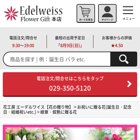
メニュー
電話注文/問合せ
最短の出荷予定日
お客様からの評価
9:30～19:00
「
8月9日(日)」
★4.50
電話注文/問合せはこちらをタップ
029-350-5120
花工房 エーデルワイス【花の贈り物】
>
お祝いに贈る花(誕生日・記念
日・結婚祝いetc.)
> 綬章・叙勲に贈る花