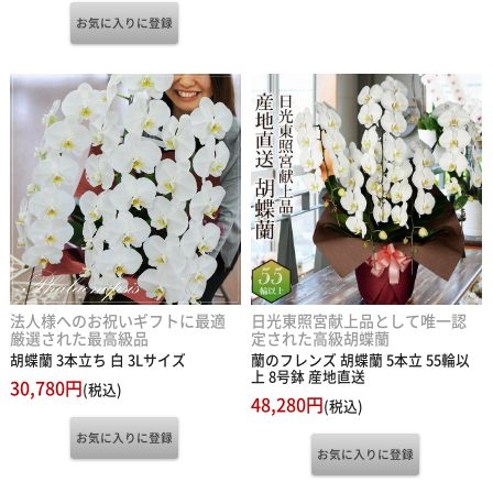
法人様へのお祝いギフトに最適
日光東照宮献上品として唯一認
厳選された最高級品
定された高級胡蝶蘭
胡蝶蘭 3本立ち 白 3Lサイズ
蘭のフレンズ 胡蝶蘭 5本立 55輪以
上 8号鉢 産地直送
30,780円
(税込)
48,280円
(税込)