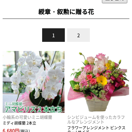
綬章・叙勲に贈る花
1
2
小輪系の可愛いミニ胡蝶蘭
シンビジュームを使ったカラフ
ルなアレンジメント
ミディ胡蝶蘭 2本立
フラワーアレンジメント ピンクス
6,680円
(税込)
ター Lサイズ