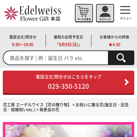
メニュー
電話注文/問合せ
最短の出荷予定日
お客様からの評価
9:30～19:00
「
8月9日(日)」
★4.50
電話注文/問合せはこちらをタップ
029-350-5120
花工房 エーデルワイス【花の贈り物】
>
お祝いに贈る花(誕生日・記念
日・結婚祝いetc.)
> 発表会の花