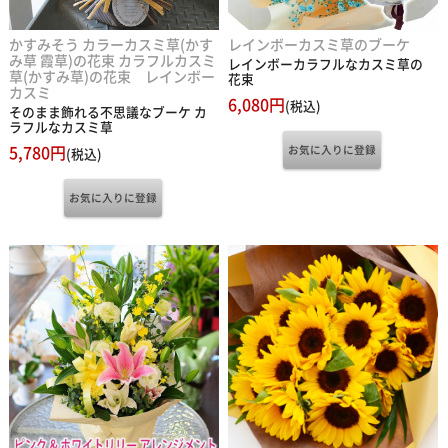
かすみそう カラーカスミ草(かす
レインボーカスミ草のブーケ
み草 霞草)の花束 カラフルカスミ
レインボーカラフルなカスミ草の
草(かすみ草)の花束 レインボー
花束
カスミ
6,080円
(税込)
そのまま飾れる不思議なブーケ カ
ラフルなカスミ草
5,780円
(税込)