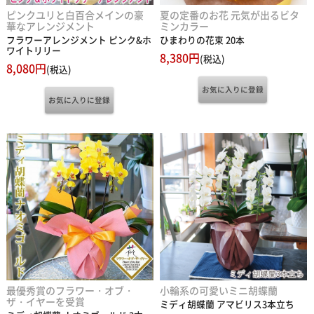
ピンクユリと白百合メインの豪
夏の定番のお花 元気が出るビタ
華なアレンジメント
ミンカラー
フラワーアレンジメント ピンク&ホ
ひまわりの花束 20本
ワイトリリー
8,380円
(税込)
8,080円
(税込)
最優秀賞のフラワー・オブ・
小輪系の可愛いミニ胡蝶蘭
ザ・イヤーを受賞
ミディ胡蝶蘭 アマビリス3本立ち