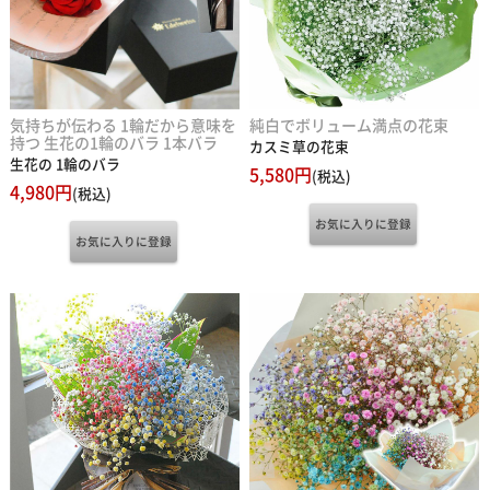
気持ちが伝わる 1輪だから意味を
純白でボリューム満点の花束
持つ 生花の1輪のバラ 1本バラ
カスミ草の花束
生花の 1輪のバラ
5,580円
(税込)
4,980円
(税込)