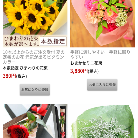
10本以上からのご注文受付 夏の
手軽に渡しやすい 手軽に贈り
定番のお花 元気が出るビタミン
やすい
カラー
おまかせミニ花束
本数指定 ひまわりの花束
3,880円
(税込)
380円
(税込)