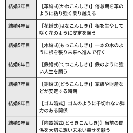
結婚3年目
【革婚式(かわこんしき)】倦怠期を革の
ように粘り強く乗り越える
結婚4年目
【花婚式(はなこんしき)】根を生やして
咲く花のように安定を願う
結婚5年目
【木婚式(もっこんしき)】一本の木のよ
うに根を張り未来へ進んで行く
結婚6年目
【鉄婚式(てつこんしき)】鉄のように強
い人生を願う
結婚7年目
【銅婚式(どうこんしき)】家族や財産な
どが安定する時期
結婚8年目
【ゴム婚式】ゴムのように千切れない弾
力のある関係
結婚9年目
【陶器婚式(とうきこんしき)】当前の関
係を大切に想い末永い幸せを願う