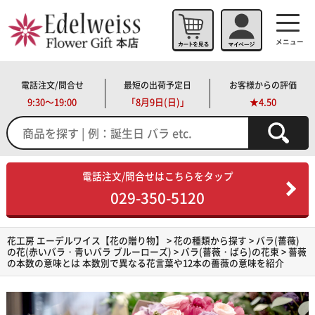
メニュー
電話注文/問合せ
最短の出荷予定日
お客様からの評価
9:30～19:00
「
8月9日(日)」
★4.50
電話注文/問合せはこちらをタップ
029-350-5120
花工房 エーデルワイス【花の贈り物】
>
花の種類から探す
>
バラ(薔薇)
の花(赤いバラ・青いバラ ブルーローズ)
>
バラ(薔薇・ばら)の花束
> 薔薇
の本数の意味とは 本数別で異なる花言葉や12本の薔薇の意味を紹介