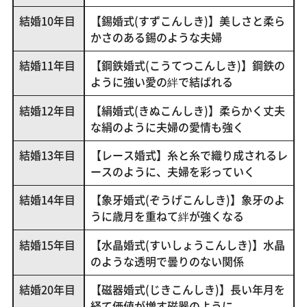
結婚10年目
【錫婚式(すずこんしき)】美しさと柔ら
かさのある錫のような夫婦
結婚11年目
【鋼鉄婚式(こうてつこんしき)】鋼鉄の
ように強い愛の絆で結ばれる
結婚12年目
【絹婚式(きぬこんしき)】柔らかく丈夫
な絹のように夫婦の愛情も強く
結婚13年目
【レース婚式】糸と糸で織り成されるレ
ースのように、夫婦を彩っていく
結婚14年目
【象牙婚式(ぞうげこんしき)】象牙のよ
うに歳月を重ねて絆が強くなる
結婚15年目
【水晶婚式(すいしょうこんしき)】水晶
のような透明で曇りのない関係
結婚20年目
【磁器婚式(じきこんしき)】長い年月を
経て価値が増す磁器のように