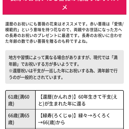
メ
還暦のお祝いにも薔薇の花束はオススメです。赤い薔薇は「愛情/
模範的」という意味を持つ花なので、両親やお世話になった方へ
の長寿のお祝いのプレゼントに最適です。長寿のお祝いに合わせ
た年齢の数で赤い薔薇を贈るのも粋ですよね。
地方や習慣によって異なる場合がありますが、現代では「満
年齢」でお祝いする方が多いようです。
※還暦祝いは干支が一巡した年にお祝いする為、満年齢で行
うのが一般的とされています。
61歳(満60
【還暦(かんれき)】60年生きて干支(え
歳)
と)が生まれた年に還る
66歳(満65
【緑寿(ろくじゅ)】緑々→ろくろく
歳)
→66(歳)から