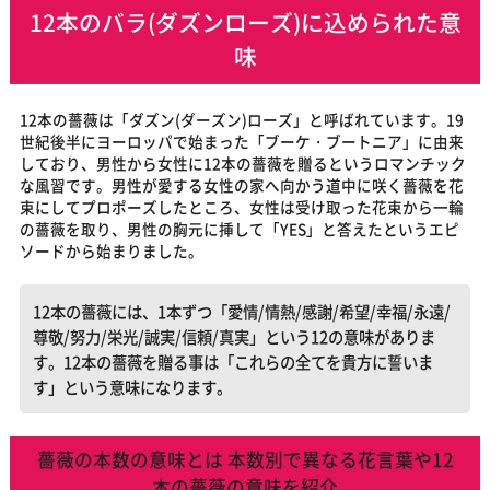
12本のバラ(ダズンローズ)に込められた意
味
12本の薔薇は「ダズン(ダーズン)ローズ」と呼ばれています。19
世紀後半にヨーロッパで始まった「ブーケ・ブートニア」に由来
しており、男性から女性に12本の薔薇を贈るというロマンチック
な風習です。男性が愛する女性の家へ向かう道中に咲く薔薇を花
束にしてプロポーズしたところ、女性は受け取った花束から一輪
の薔薇を取り、男性の胸元に挿して「YES」と答えたというエピ
ソードから始まりました。
12本の薔薇には、1本ずつ「愛情/情熱/感謝/希望/幸福/永遠/
尊敬/努力/栄光/誠実/信頼/真実」という12の意味がありま
す。12本の薔薇を贈る事は「これらの全てを貴方に誓いま
す」という意味になります。
薔薇の本数の意味とは 本数別で異なる花言葉や12
本の薔薇の意味を紹介