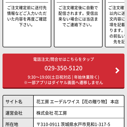
ご注文確定前に送付先
ご注文確定後に自動で
ご注文確
情報などご入力いただ
配信されます。受信出
以内に送
いた内容を再度ご確認
来ない場合には当店ま
文内容に
下さい。
でご連絡下さい。
項を記載
ります。
の前払い
先を記
電話注文/問合せはこちらをタップ
029-350-5120
9:30～19:00(土日祝対応 | 年始休業除く)
※一部アプリはダイヤル画面へ遷移しません
サイト名
花工房 エーデルワイス【花の贈り物】 本店
運営会社
株式会社 花工房
所在地
〒310-0911 茨城県水戸市見和1-317-5