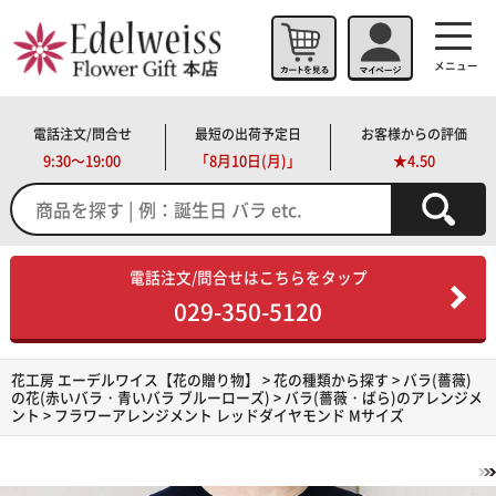
メニュー
電話注文/問合せ
最短の出荷予定日
お客様からの評価
9:30～19:00
「
8月10日(月)」
★4.50
電話注文/問合せはこちらをタップ
029-350-5120
花工房 エーデルワイス【花の贈り物】
>
花の種類から探す
>
バラ(薔薇)
の花(赤いバラ・青いバラ ブルーローズ)
>
バラ(薔薇・ばら)のアレンジメ
ント
> フラワーアレンジメント レッドダイヤモンド Mサイズ