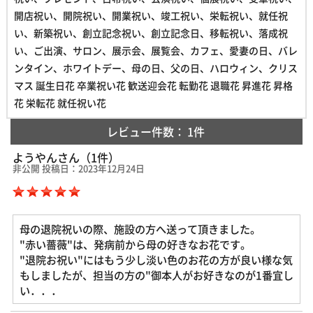
開店祝い、開院祝い、開業祝い、竣工祝い、栄転祝い、就任祝
い、新築祝い、創立記念祝い、創立記念日、移転祝い、落成祝
い、ご出演、サロン、展示会、展覧会、カフェ、愛妻の日、バレ
ンタイン、ホワイトデー、母の日、父の日、ハロウィン、クリス
マス 誕生日花 卒業祝い花 歓送迎会花 転勤花 退職花 昇進花 昇格
花 栄転花 就任祝い花
レビュー件数：
1件
ようやんさん（1件）
非公開 投稿日：2023年12月24日
母の退院祝いの際、施設の方へ送って頂きました。
"赤い薔薇"は、発病前から母の好きなお花です。
"退院お祝い"にはもう少し淡い色のお花の方が良い様な気
もしましたが、担当の方の"御本人がお好きなのが1番宜し
い．．．