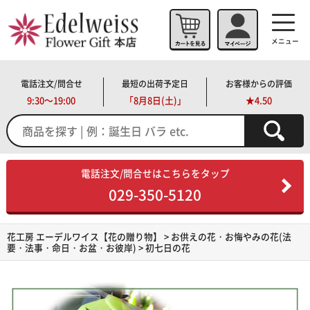
メニュー
電話注文/問合せ
最短の出荷予定日
お客様からの評価
9:30～19:00
「
8月8日(土)」
★4.50
電話注文/問合せはこちらをタップ
029-350-5120
花工房 エーデルワイス【花の贈り物】
>
お供えの花・お悔やみの花(法
要・法事・命日・お盆・お彼岸)
> 初七日の花