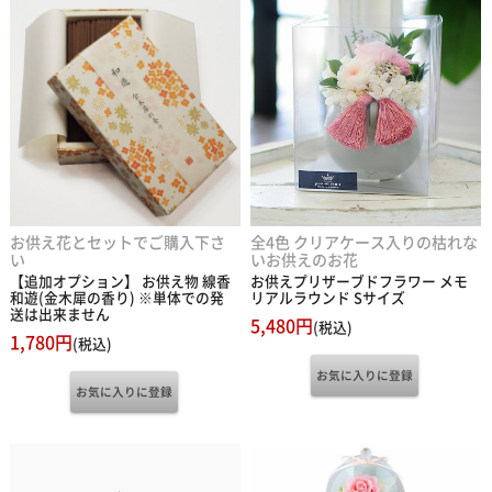
お供え花とセットでご購入下さ
全4色 クリアケース入りの枯れな
い
いお供えのお花
【追加オプション】 お供え物 線香
お供えプリザーブドフラワー メモ
和遊(金木犀の香り) ※単体での発
リアルラウンド Sサイズ
送は出来ません
5,480円
(税込)
1,780円
(税込)