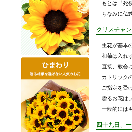
もとは『死
ちなみに仏
クリスチャン
生花が基本
和菊は入れ
直接、教会
カトリック
ご指定を受
贈るお花は
一般的には
四十九日、一