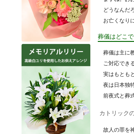
どうなんだ
お亡くなり
葬儀はどこで
葬儀は主に
ご対応でき
実はもとも
夜は日本独
前夜式と葬
カトリック
故人の罪を