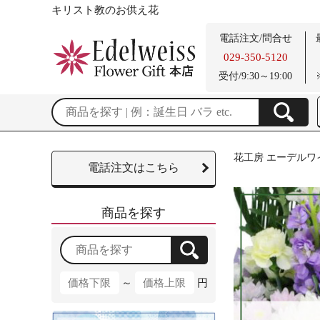
キリスト教のお供え花
電話注文/問合せ
029-350-5120
受付/9:30～19:00
花工房 エーデルワ
電話注文はこちら
商品を探す
～
円