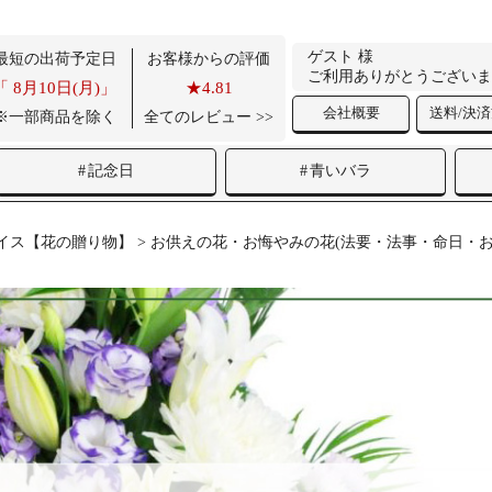
ゲスト 様
最短の出荷予定日
お客様からの評価
ご利用ありがとうございま
「
8月10日(月)」
★4.81
会社概要
送料/決
※一部商品を除く
全てのレビュー >>
記念日
青いバラ
イス【花の贈り物】
>
お供えの花・お悔やみの花(法要・法事・命日・お