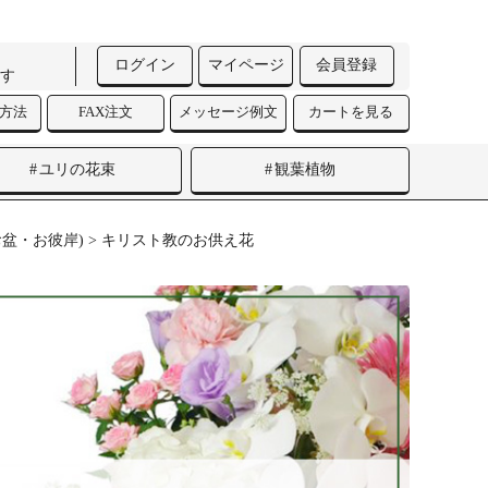
ログイン
マイページ
会員登録
す
済方法
FAX注文
メッセージ例文
カートを見る
ユリの花束
観葉植物
盆・お彼岸)
> キリスト教のお供え花