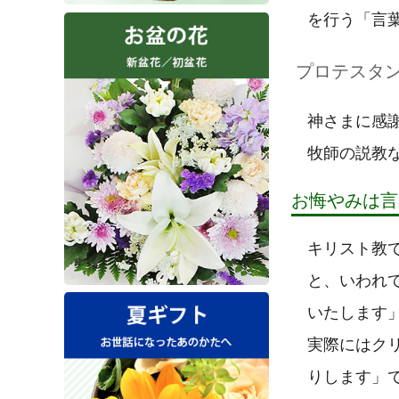
を行う「言
プロテスタ
神さまに感
牧師の説教
お悔やみは言
キリスト教
と、いわれ
いたします
実際にはク
りします」