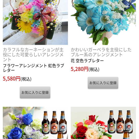
カラフルなカーネーションが主
かわいいガーベラを主役にした
役にした可愛らしいアレンジメ
ブルー系のアレンジメント
ント
花 空色ラブレター
フラワーアレンジメント 虹色ラブ
5,280円
(税込)
レター
5,580円
(税込)