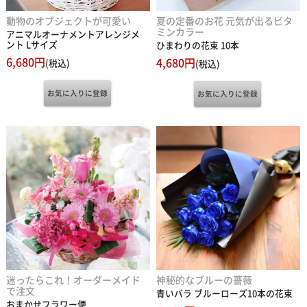
動物のオブジェクトが可愛い
夏の定番のお花 元気が出るビタ
ミンカラー
アニマルオーナメントアレンジメ
ント Lサイズ
ひまわりの花束 10本
6,680円
4,680円
(税込)
(税込)
迷ったらこれ！オーダーメイド
神秘的なブルーの薔薇
で注文
青いバラ ブルーローズ10本の花束
おまかせフラワー便
7,480円
(税込)