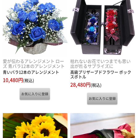
愛が伝わるアレンジメント ロー
枯れないお花でいつまでも思い
ズ 青バラ12本のアレンジメント
出が甦るサプライズに
青いバラ12本のアレンジメント
高級プリザーブドフラワー ボック
スボトル
10,480円
(税込)
28,480円
(税込)