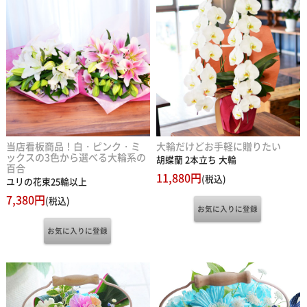
当店看板商品！白・ピンク・ミ
大輪だけどお手軽に贈りたい
ックスの3色から選べる大輪系の
胡蝶蘭 2本立ち 大輪
百合
11,880円
(税込)
ユリの花束25輪以上
7,380円
(税込)