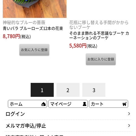
神秘的なブルーの薔薇
花瓶に移し替える手間がかから
ないブーケ
青いバラ ブルーローズ12本の花束
そのまま飾れる不思議なブーケ カ
8,780円
(税込)
ーネーションのブーケ
5,580円
(税込)
1
2
3
ホーム
マイページ
カート
ログイン
メルマガ申込/停止
特定商取引法に基づく表示