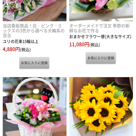
当店看板商品！白・ピンク・ミ
オーダーメイドで注文 季節の新
ックスの3色から選べる大輪系の
鮮なお花で作る
百合
おまかせフラワー便(大きなサイズ)
ユリの花束15輪以上
11,080円
(税込)
4,880円
(税込)