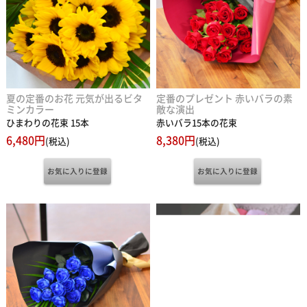
夏の定番のお花 元気が出るビタ
定番のプレゼント 赤いバラの素
ミンカラー
敵な演出
ひまわりの花束 15本
赤いバラ15本の花束
6,480円
8,380円
(税込)
(税込)