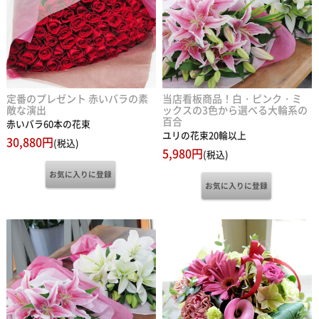
定番のプレゼント 赤いバラの素
当店看板商品！白・ピンク・ミ
敵な演出
ックスの3色から選べる大輪系の
百合
赤いバラ60本の花束
ユリの花束20輪以上
30,880円
(税込)
5,980円
(税込)