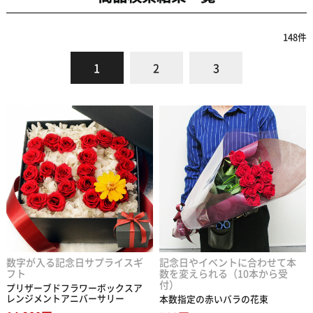
148
件
1
2
3
数字が入る記念日サプライスギ
記念日やイベントに合わせて本
フト
数を変えられる（10本から受
付）
プリザーブドフラワーボックスア
レンジメントアニバーサリー
本数指定の赤いバラの花束
14,280円
500円
(税込)
(税込)