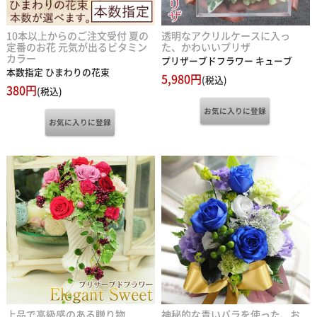
10本以上からのご注文受付 夏の
透明なアクリルケースに入っ
定番のお花 元気が出るビタミン
た、かわいいプリザ
カラー
プリザーブドフラワー キューブ
本数指定 ひまわりの花束
5,980円
(税込)
380円
(税込)
上品で高級感のある贈り物
神秘的な青いバラを使った、お