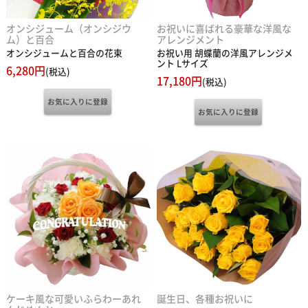
オンシジューム（オンシジウ
お祝いに喜ばれる豪華な洋風な
ム）と百合
アレンジメント
オンシジュームと百合の花束
お祝い用 胡蝶蘭の洋風アレンジメ
ント Lサイズ
6,280円
(税込)
17,180円
(税込)
ケーキ風な可愛いふらわーあれ
誕生日、各種お祝いに
んじめんと
黄色いバラ20本の花束