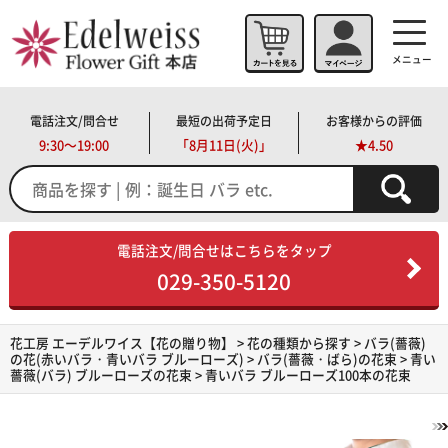
メニュー
電話注文/問合せ
最短の出荷予定日
お客様からの評価
9:30～19:00
「
8月11日(火)」
★4.50
電話注文/問合せはこちらをタップ
029-350-5120
花工房 エーデルワイス【花の贈り物】
>
花の種類から探す
>
バラ(薔薇)
の花(赤いバラ・青いバラ ブルーローズ)
>
バラ(薔薇・ばら)の花束
>
青い
薔薇(バラ) ブルーローズの花束
> 青いバラ ブルーローズ100本の花束