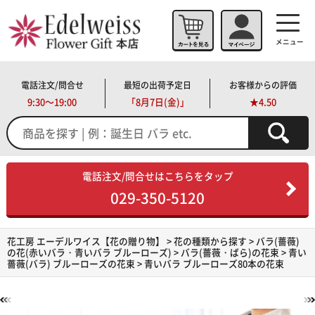
メニュー
電話注文/問合せ
最短の出荷予定日
お客様からの評価
9:30～19:00
「
8月7日(金)」
★4.50
電話注文/問合せはこちらをタップ
029-350-5120
花工房 エーデルワイス【花の贈り物】
>
花の種類から探す
>
バラ(薔薇)
の花(赤いバラ・青いバラ ブルーローズ)
>
バラ(薔薇・ばら)の花束
>
青い
薔薇(バラ) ブルーローズの花束
> 青いバラ ブルーローズ80本の花束