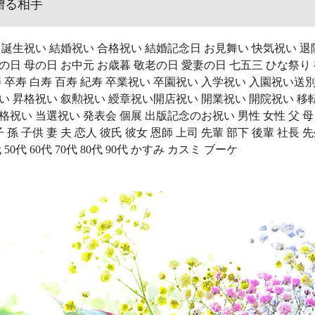
贈る相手
 誕生祝い 結婚祝い 合格祝い 結婚記念日 お見舞い 快気祝い 退
の日 母の日 お中元 お歳暮 敬老の日 愛妻の日 七五三 ひな祭り
寿 卒寿 白寿 百寿 紀寿 卒業祝い 卒園祝い 入学祝い 入園祝い送
い 昇格祝い 叙勲祝い 綬章祝い開店祝い 開業祝い 開院祝い 移
祝い 当選祝い 発表会 個展 出版記念のお祝い 男性 女性 父 母 兄
子 孫 子供 妻 夫 恋人 彼氏 彼女 恩師 上司 先輩 部下 後輩 社長
0代 50代 60代 70代 80代 90代 かすみ カスミ ブーケ