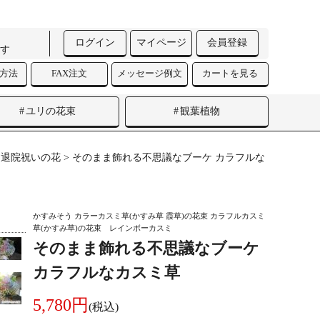
ログイン
マイページ
会員登録
す
済方法
FAX注文
メッセージ例文
カートを見る
ユリの花束
観葉植物
>
退院祝いの花
> そのまま飾れる不思議なブーケ カラフルな
かすみそう カラーカスミ草(かすみ草 霞草)の花束 カラフルカスミ
草(かすみ草)の花束 レインボーカスミ
そのまま飾れる不思議なブーケ
カラフルなカスミ草
5,780円
(税込)