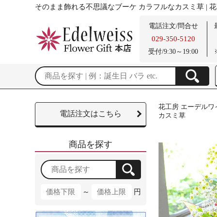
そのまま飾れる不思議なブーケ カラフルなカスミ草 | 
電話注文/問合せ
029-350-5120
受付/9:30～19:00
花工房 エーデルワ
電話注文はこちら
カスミ草
商品を探す
～
円