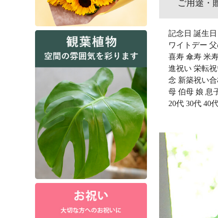
ご用途・
記念日 誕生日
ワイトデー 父
喜寿 傘寿 米
進祝い 栄転祝
念 新築祝い合格
母 伯母 娘 息
20代 30代 4