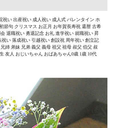
院祝い 出産祝い 成人祝い 成人式 バレンタイン ホ
 初節句 クリスマス お正月 お年賀長寿祝 還暦 古希
別会 退職祝い 勇退記念 お礼 進学祝い 就職祝い 昇
転祝い 落成祝い 引越祝い 創設祝 周年祝い 創立記
姉 弟妹 兄弟 義父 義母 祖父 祖母 叔父 伯父 叔
 先生 友人 おじいちゃん おばあちゃん0歳 1歳 10代