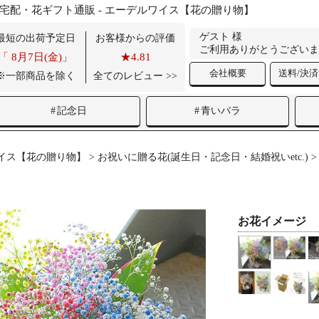
花宅配・花ギフト通販 - エーデルワイス【花の贈り物】
ゲスト 様
最短の出荷予定日
お客様からの評価
ご利用ありがとうございま
「
8月7日(金)」
★4.81
会社概要
送料/決
※一部商品を除く
全てのレビュー >>
記念日
青いバラ
イス【花の贈り物】
>
お祝いに贈る花(誕生日・記念日・結婚祝いetc.)
お花イメージ