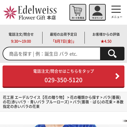
メニュー
電話注文/問合せ
最短の出荷予定日
お客様からの評価
9:30～19:00
「
8月7日(金)」
★4.50
電話注文/問合せはこちらをタップ
029-350-5120
花工房 エーデルワイス【花の贈り物】
>
花の種類から探す
>
バラ(薔薇)
の花(赤いバラ・青いバラ ブルーローズ)
>
バラ(薔薇・ばら)の花束
> 本数
指定の赤いバラの花束