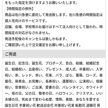
をもった指定を頂けますようお願いいたします。
【時間指定の例外】
商品は佐川急便に委託して発送致します。佐川急便の時間指定は
個人宅向けのサービスです。
店舗、会場、学校等のお届けはすべて法人向けとして扱われ、
時
間指定の対応がなされません。
発送手配後のキャンセルは致しかねます。
ご確認頂いた上で注文確定をお願い申し上げます。
ご用途
誕生日、記念日、誕生花、プロポーズ、告白、結婚、結婚記念
日、結婚祝い、出産祝い、プレゼント、成人式、卒業祝い、入学
祝い、赤、レッド、赤い、花束、バラ、ばら、薔薇、ローズ、楽
屋花、発表会、お見舞い、長寿祝い、還暦祝い、公演祝い、個展
祝い、受章祝い、ご出演、愛妻の日、バレンタイン、ホワイトデ
ー、母の日、父の日、敬老の日、ハロウィン、クリスマス、いい
夫婦の日、死ぬまで変わらぬ愛、情熱、美貌、あなたを愛する
誕生日花 卒業祝い花 歓送迎会花 卒業祝い花束 転勤花 退職花 昇