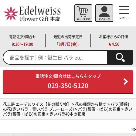
メニュー
電話注文/問合せ
最短の出荷予定日
お客様からの評価
9:30～19:00
「
8月7日(金)」
★4.50
電話注文/問合せはこちらをタップ
029-350-5120
花工房 エーデルワイス【花の贈り物】
>
花の種類から探す
>
バラ(薔薇)
の花(赤いバラ・青いバラ ブルーローズ)
>
バラ(薔薇・ばら)の花束
>
赤い
バラ(薔薇・ばら)の花束
> 赤いバラ40本の花束